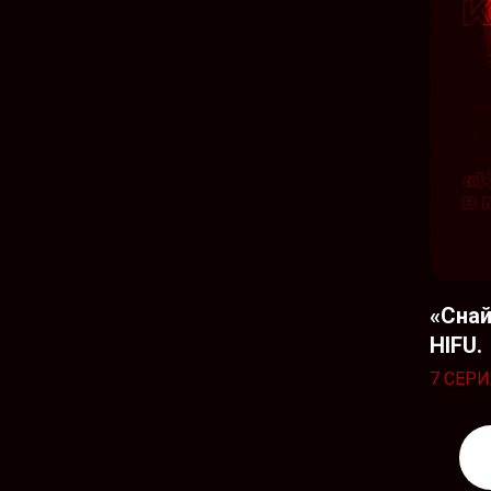
«Снай
HIFU.
7 СЕРИ