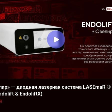
ир» — диодная лазерная система LASEmaR ®
ndolift & EndoliftX)
Я