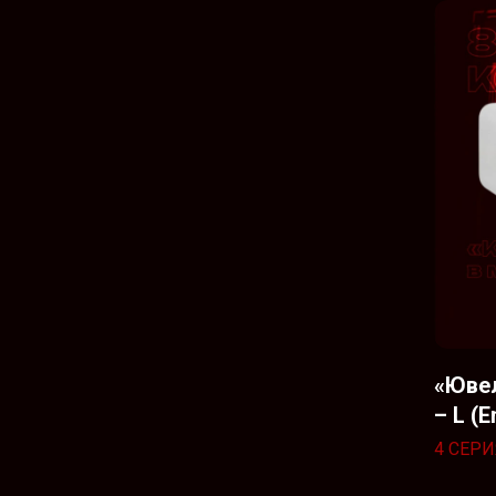
«Ювел
– L (E
4 СЕРИ